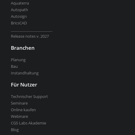
Aquaterra
Autopath
Kostenlose Testversion
Autosign
Softwarelizenz für Studenten
BricsCAD
CGS Labs Software kaufen
_______________________
Release notes v. 2027
Branchen
Planung
Bau
Instandhaltung
Für Nutzer
Technischer Support
Seminare
Online kaufen
Webinare
CGS Labs Akademie
Blog