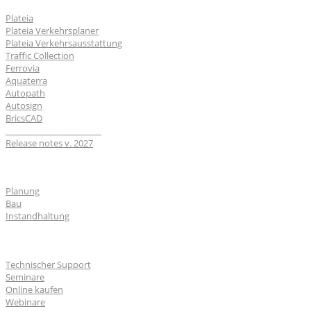
Plateia
Plateia Verkehrsplaner
Plateia Verkehrsausstattung
Traffic Collection
Ferrovia
Aquaterra
Autopath
Autosign
BricsCAD
_______________________
Release notes v. 2027
Branchen
Planung
Bau
Instandhaltung
Für Nutzer
Technischer Support
Seminare
Online kaufen
Webinare