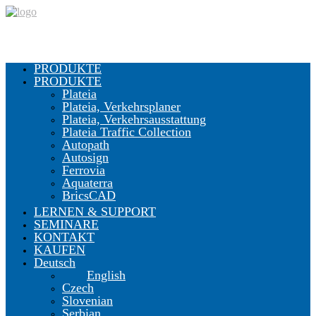
PRODUKTE
PRODUKTE
Plateia
Plateia, Verkehrsplaner
Plateia, Verkehrsausstattung
Plateia Traffic Collection
Autopath
Autosign
Ferrovia
Aquaterra
BricsCAD
LERNEN & SUPPORT
SEMINARE
KONTAKT
KAUFEN
Deutsch
English
Czech
Slovenian
Serbian