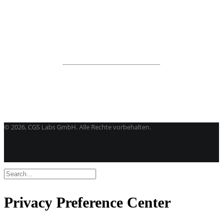
Aquaterra
| Entwurf von Kanal- und Flusstechnik
Alle programme
BricsCAD
| 2D-Entwurf und 3D-Modeling
Kostenlose Testversion
Softwarelizenz für Studenten
CGS Labs Software kaufen
©
2026, CGS Labs GmbH. Alle Rechte vorbehalten.
Privacy Preference Center