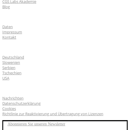
CGS Labs Akademie
Blog
Über uns
Daten
Impressum
Kontakt
CGS Labs Standorte
Deutschland
Slowenien
Serbien
Tschechien
USA
Allgemeines
Nachrichten
Datenschutzerklärung
Cookies
Richtlinie zur Reaktivierung und Übertragung von Lizenzen
Abonnieren Sie unseren Newsletter