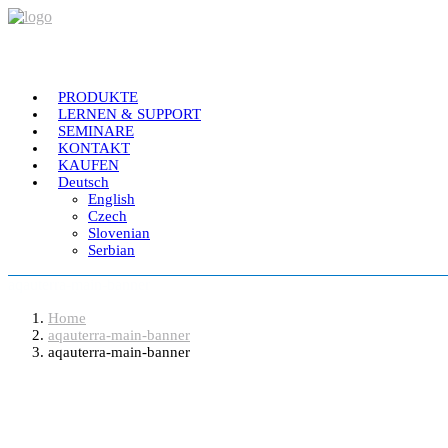
PRODUKTE
LERNEN & SUPPORT
SEMINARE
KONTAKT
KAUFEN
Deutsch
English
Czech
Slovenian
Serbian
aqauterra-main-banner
Home
aqauterra-main-banner
aqauterra-main-banner
Software