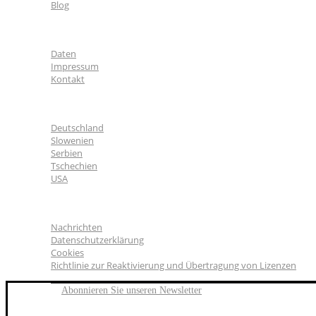
Blog
Über uns
Daten
Impressum
Kontakt
CGS Labs Standorte
Deutschland
Slowenien
Serbien
Tschechien
USA
Allgemeines
Nachrichten
Datenschutzerklärung
Cookies
Richtlinie zur Reaktivierung und Übertragung von Lizenzen
Abonnieren Sie unseren Newsletter
FACEBOOK