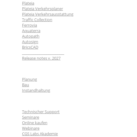
Plateia
Plateia Verkehrsplaner
Plateia Verkehrsausstattung
Traffic Collection
Ferrovia
Aquaterra
Autopath
Autosign
BricsCAD
_______________________
Release notes v. 2027
Branchen
Planung
Bau
Instandhaltung
Für Nutzer
Technischer Support
Seminare
Online kaufen
Webinare
CGS Labs Akademie