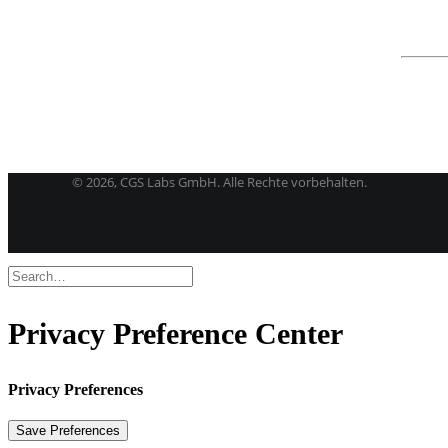
BricsCAD
| 2D-Entwurf und 3D-Modeling
Kostenlose Testversion
Softwarelizenz für Studenten
CGS Labs Software kaufen
©
2026, CGS Labs GmbH. Alle Rechte vorbehalten.
Privacy Preference Center
Privacy Preferences