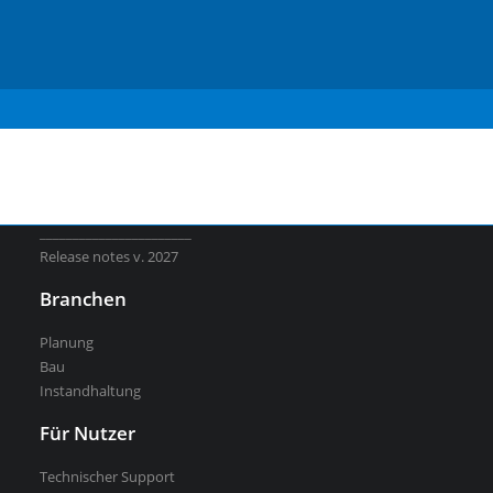
Plateia
Slovenian
Plateia Verkehrsplaner
Serbian
Plateia Verkehrsausstattung
Traffic Collection
Ferrovia
Aquaterra
Autopath
Autosign
BricsCAD
_______________________
Release notes v. 2027
Branchen
Planung
Bau
Instandhaltung
Für Nutzer
Technischer Support