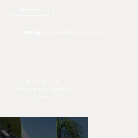
Alle programme
BricsCAD
| 2D-Entwurf und 3D-Modeling
Kostenlose Testversion
Softwarelizenz für Studenten
CGS Labs Software kaufen