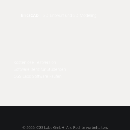
BricsCAD
| 2D-Entwurf und 3D-Modeling
Kostenlose Testversion
Softwarelizenz für Studenten
CGS Labs Software kaufen
©
2026, CGS Labs GmbH. Alle Rechte vorbehalten.