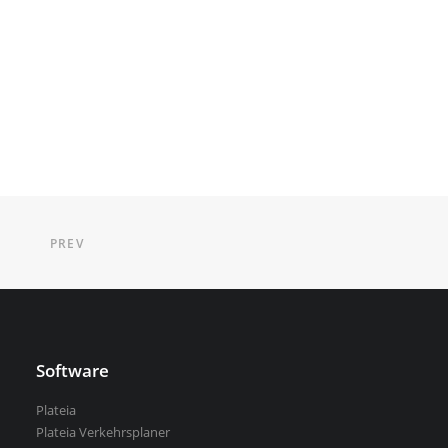
PREV
Software
Plateia
Plateia Verkehrsplaner