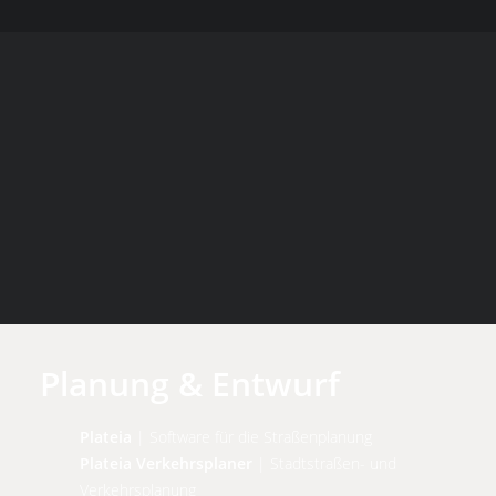
Planung & Entwurf
Plateia
| Software für die Straßenplanung
Plateia Verkehrsplaner
| Stadtstraßen- und
Verkehrsplanung