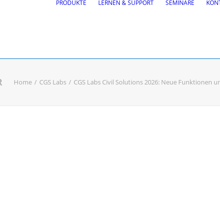
PRODUKTE
LERNEN & SUPPORT
SEMINARE
KON
R
Home
CGS Labs
CGS Labs Civil Solutions 2026: Neue Funktionen 
ung
BricsCAD
| 2D-Entwurf un
n- und Verkehrsplanung
ppkurvenanalyse,
ngen
Autosign, Site design, BIM
ßenmarkierungen
Kostenlose Testversion
Softwarelizenz für Stude
CGS Labs Software kauf
lyse