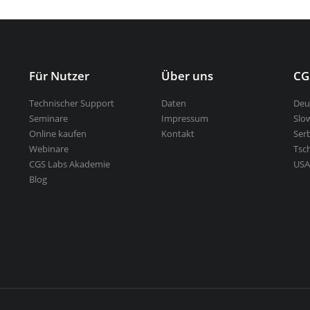
usstechnik
Für Nutzer
Über uns
CG
Technischer Support
Daten
Deu
Seminare
Impressum
Slo
Online kaufen
Kontakt
Ser
Webinare
Tsc
CGS Labs Akademie
USA
Blog