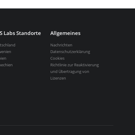
S Labs Standorte
Allgemeines
tschland
Nachrichten
wenien
Datenschutzerklärung
bien
Cookies
hechien
Richtlinie zur Reaktivierung
und Übertragung von
Lizenzen