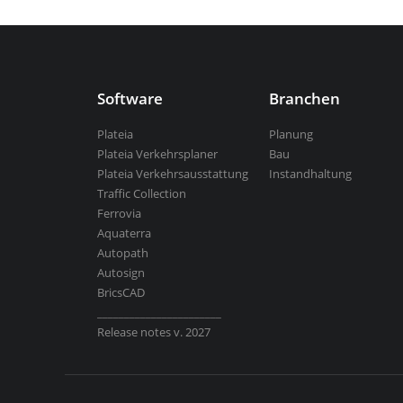
Aquaterra
| Entwurf von Kanal- und Fl
Software
Branchen
Plateia
Planung
Alle programme
Plateia Verkehrsplaner
Bau
Plateia Verkehrsausstattung
Instandhaltung
Traffic Collection
Ferrovia
Aquaterra
Autopath
Autosign
BricsCAD
_______________________
Release notes v. 2027