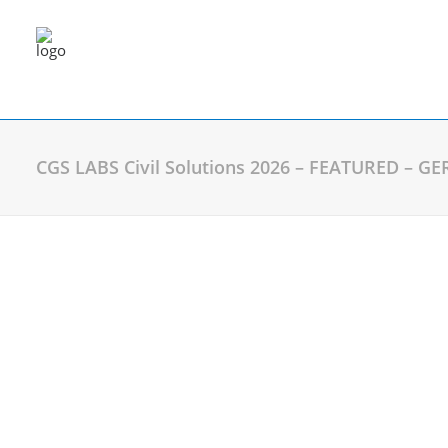
CGS LABS Civil Solutions 2026 – FEATURED – GE
Planung & Entwurf
Plateia
| Software für die Straßenplan
Plateia Verkehrsplaner
| Stadtstraße
Plateia Verkehrsausstattung
| Schle
Verkehrszeichen und Straßenmarkieru
Plateia Traffic Collection
| Autopath, 
Autopath
| Schleppkurvenanalyse
Autosign
| Verkehrszeichen und Stra
Ferrovia
| Bahnplanung & Schienenana