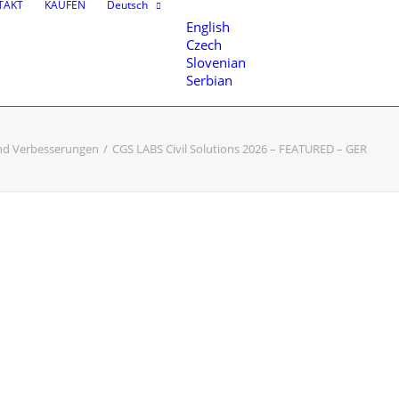
TAKT
KAUFEN
Deutsch
English
Czech
Slovenian
Serbian
und Verbesserungen
CGS LABS Civil Solutions 2026 – FEATURED – GER
d 3D-Modeling
nten
en