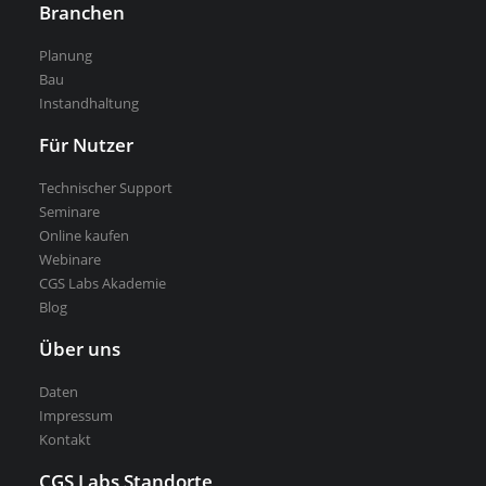
Branchen
Kostenlose Testversion
Planung
Softwarelizenz für Studenten
Bau
Instandhaltung
CGS Labs Software kaufen
Für Nutzer
Technischer Support
Seminare
Online kaufen
Webinare
CGS Labs Akademie
Blog
Über uns
Daten
Impressum
Kontakt
CGS Labs Standorte