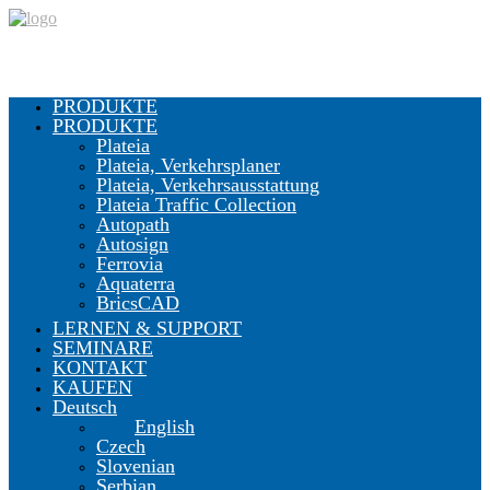
PRODUKTE
PRODUKTE
Plateia
Plateia, Verkehrsplaner
Plateia, Verkehrsausstattung
Plateia Traffic Collection
Autopath
Autosign
Ferrovia
Aquaterra
BricsCAD
LERNEN & SUPPORT
SEMINARE
KONTAKT
KAUFEN
Deutsch
English
Czech
Slovenian
Serbian