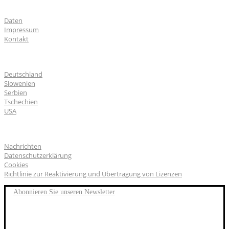
Über uns
Daten
Impressum
Kontakt
CGS Labs Standorte
Deutschland
Slowenien
Serbien
Tschechien
USA
Allgemeines
Nachrichten
Datenschutzerklärung
Cookies
Richtlinie zur Reaktivierung und Übertragung von Lizenzen
Abonnieren Sie unseren Newsletter
FACEBOOK
TWITTER
LINKEDIN