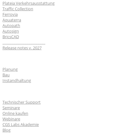
Plateia Verkehrsausstattung
Traffic Collection
Ferrovia
Aquaterra
Autopath
Autosign
BricsCAD
_______________________
Release notes v. 2027
Branchen
Planung
Bau
Instandhaltung
Für Nutzer
Technischer Support
Seminare
Online kaufen
Webinare
CGS Labs Akademie
Blog