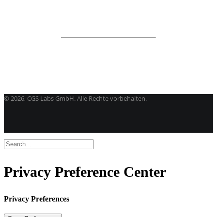
Alle programme
BricsCAD
| 2D-Entwurf und 3D-Modeling
Kostenlose Testversion
Softwarelizenz für Studenten
CGS Labs Software kaufen
©
2026, CGS Labs GmbH. Alle Rechte vorbehalten.
Privacy Preference Center
Privacy Preferences