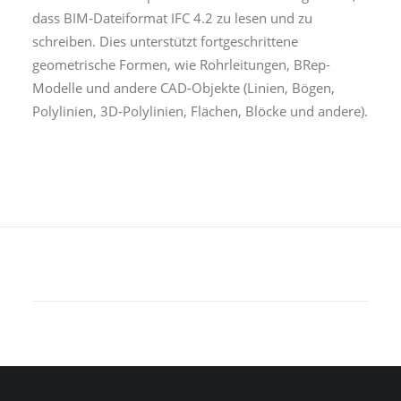
dass BIM-Dateiformat IFC 4.2 zu lesen und zu
schreiben. Dies unterstützt fortgeschrittene
Kostenlose Testversion
geometrische Formen, wie Rohrleitungen, BRep-
Softwarelizenz für Studenten
CGS Labs Software kaufen
Modelle und andere CAD-Objekte (Linien, Bögen,
Polylinien, 3D-Polylinien, Flächen, Blöcke und andere).