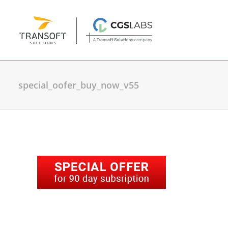
special_oofer_buy_now_v55
Planung & Entwurf
Plateia
| Software für die Straßenplan
Plateia Verkehrsplaner
| Stadtstraße
Plateia Verkehrsausstattung
| Schle
Verkehrszeichen und Straßenmarkieru
Plateia Traffic Collection
| Autopath, 
Autopath
| Schleppkurvenanalyse
Autosign
| Verkehrszeichen und Stra
Ferrovia
| Bahnplanung & Schienenana