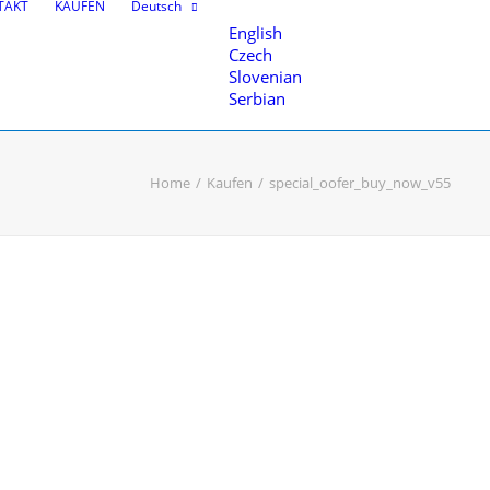
TAKT
KAUFEN
Deutsch
English
Czech
Slovenian
Serbian
Home
Kaufen
special_oofer_buy_now_v55
d 3D-Modeling
nten
en