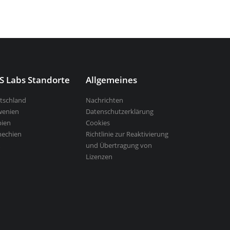
S Labs Standorte
Allgemeines
tschland
Nachrichten
wenien
Datenschutzerklärung
bien
Cookies
hechien
Richtlinie zur Reaktivierung
und Übertragung von
Lizenzen