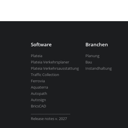
Aquaterra
| Entwurf von Kanal- und Fl
Software
Branchen
Alle programme
Plateia
Planung
Plateia Verkehrsplaner
Bau
Plateia Verkehrsausstattung
Instandhaltung
Traffic Collection
Ferrovia
Aquaterra
Autopath
Autosign
BricsCAD
_______________________
Release notes v. 2027