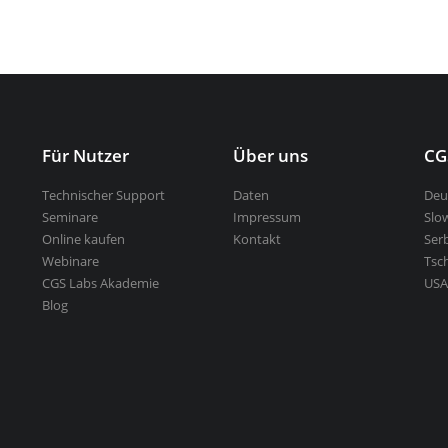
usstechnik
Für Nutzer
Über uns
CG
Technischer Support
Daten
Deu
Seminare
Impressum
Slo
Online kaufen
Kontakt
Ser
Webinare
Tsc
CGS Labs Akademie
USA
Blog