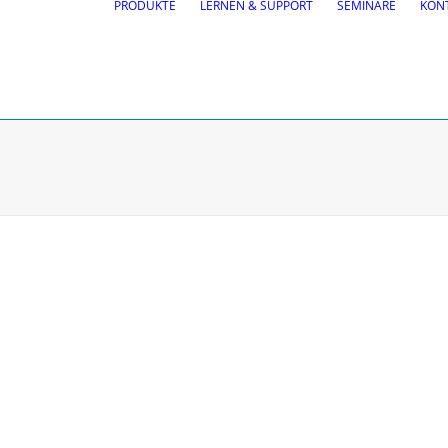
PRODUKTE
LERNEN & SUPPORT
SEMINARE
KON
ung
BricsCAD
| 2D-Entwurf un
n- und Verkehrsplanung
ppkurvenanalyse,
ngen
Autosign, Site design, BIM
ßenmarkierungen
Kostenlose Testversion
Softwarelizenz für Stude
CGS Labs Software kauf
lyse