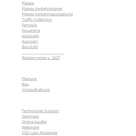
Plateia
Plateia Verkehrsplaner
Plateia Verkehrsausstattung
Traffic Collection
Ferrovia
Aquaterra
Autopath
Autosign
BricsCAD
_______________________
Release notes v. 2027
Branchen
Planung
Bau
Instandhaltung
Für Nutzer
Technischer Support
Seminare
Online kaufen
Webinare
CGS Labs Akademie