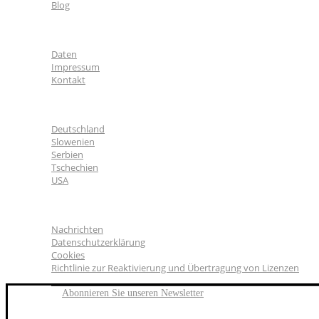
Blog
Über uns
Daten
Impressum
Kontakt
CGS Labs Standorte
Deutschland
Slowenien
Serbien
Tschechien
USA
Allgemeines
Nachrichten
Datenschutzerklärung
Cookies
Richtlinie zur Reaktivierung und Übertragung von Lizenzen
Abonnieren Sie unseren Newsletter
FACEBOOK