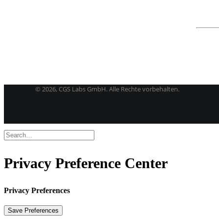
BricsCAD
| 2D-Entwurf und 3D-Modeling
Kostenlose Testversion
Softwarelizenz für Studenten
CGS Labs Software kaufen
©
2026, CGS Labs GmbH. Alle Rechte vorbehalten.
Privacy Preference Center
Privacy Preferences