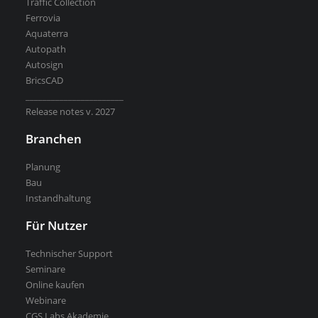
Traffic Collection
Ferrovia
Aquaterra
Kostenlose Testversion
Autopath
Softwarelizenz für Studenten
Autosign
CGS Labs Software kaufen
BricsCAD
_______________________
Release notes v. 2027
Branchen
Planung
Bau
Instandhaltung
Für Nutzer
Technischer Support
Seminare
Online kaufen
Webinare
CGS Labs Akademie