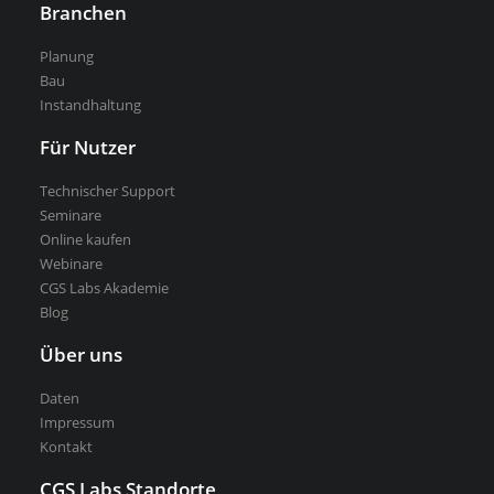
Branchen
Kostenlose Testversion
Planung
Softwarelizenz für Studenten
Bau
Instandhaltung
CGS Labs Software kaufen
Für Nutzer
Technischer Support
Seminare
Online kaufen
Webinare
CGS Labs Akademie
Blog
Über uns
Daten
Impressum
Kontakt
CGS Labs Standorte