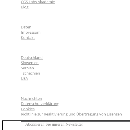
CGS Labs Akademie
Blog
Über uns
Daten
Impressum
Kontakt
CGS Labs Standorte
Deutschland
Slowenien
Serbien
Tschechien
USA
Allgemeines
Nachrichten
Datenschutzerklärung
Cookies
Richtlinie zur Reaktivierung und Übertragung von Lizenzen
Abonnieren Sie unseren Newsletter