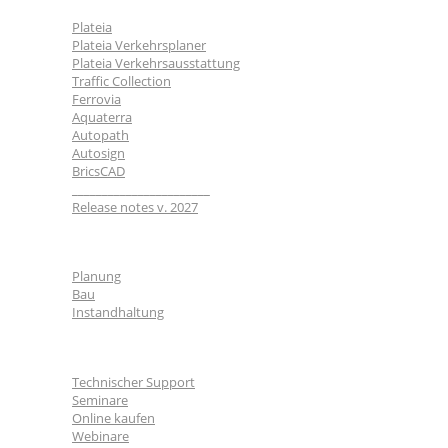
Plateia
Plateia Verkehrsplaner
Plateia Verkehrsausstattung
Traffic Collection
Ferrovia
Aquaterra
Autopath
Autosign
BricsCAD
_______________________
Release notes v. 2027
Branchen
Planung
Bau
Instandhaltung
Für Nutzer
Technischer Support
Seminare
Online kaufen
Webinare