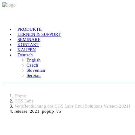
PRODUKTE
LERNEN & SUPPORT
SEMINARE
KONTAKT
KAUFEN
Deutsch
English
Czech
Slovenian
Serbian
release_2021_popup_v5
Home
CGS Labs
Veröffentlichung der CGS Labs Civil Solutions Version 2021!
release_2021_popup_v5
Software