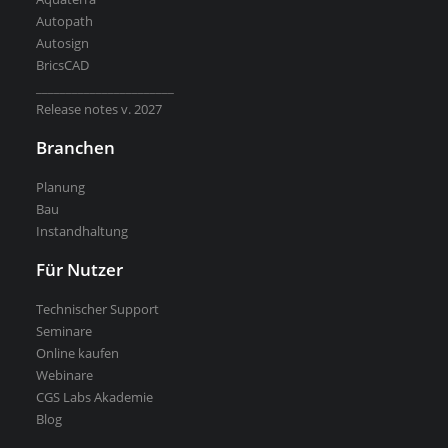
Autopath
Autosign
Kostenlose Testversion
BricsCAD
Softwarelizenz für Studenten
_______________________
CGS Labs Software kaufen
Release notes v. 2027
Branchen
Planung
Bau
Instandhaltung
Für Nutzer
Technischer Support
Seminare
Online kaufen
Webinare
CGS Labs Akademie
Blog