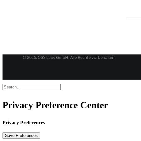
BricsCAD
| 2D-Entwurf und 3D-Modeling
Kostenlose Testversion
Softwarelizenz für Studenten
CGS Labs Software kaufen
©
2026, CGS Labs GmbH. Alle Rechte vorbehalten.
Privacy Preference Center
Privacy Preferences