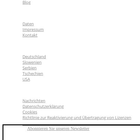
Blog
Über uns
Daten
Impressum
Kontakt
CGS Labs Standorte
Deutschland
Slowenien
Serbien
Tschechien
USA
Allgemeines
Nachrichten
Datenschutzerklärung
Cookies
Richtlinie zur Reaktivierung und Übertragung von Lizenzen
Abonnieren Sie unseren Newsletter
FACEBOOK