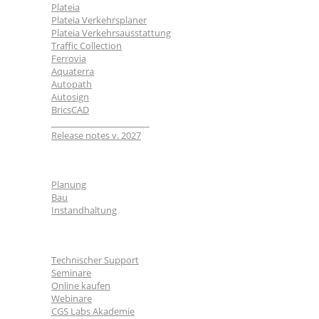
Plateia
Plateia Verkehrsplaner
Plateia Verkehrsausstattung
Traffic Collection
Ferrovia
Aquaterra
Autopath
Autosign
BricsCAD
_______________________
Release notes v. 2027
Branchen
Planung
Bau
Instandhaltung
Für Nutzer
Technischer Support
Seminare
Online kaufen
Webinare
CGS Labs Akademie