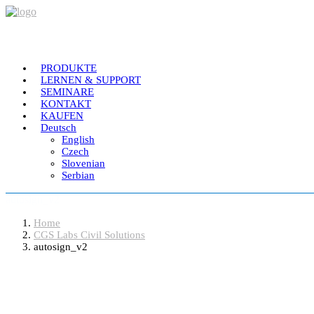
PRODUKTE
LERNEN & SUPPORT
SEMINARE
KONTAKT
KAUFEN
Deutsch
English
Czech
Slovenian
Serbian
autosign_v2
Home
CGS Labs Civil Solutions
autosign_v2
Software