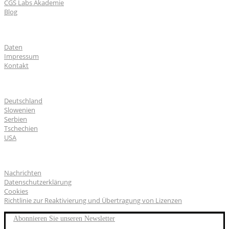
CGS Labs Akademie
Blog
Über uns
Daten
Impressum
Kontakt
CGS Labs Standorte
Deutschland
Slowenien
Serbien
Tschechien
USA
Allgemeines
Nachrichten
Datenschutzerklärung
Cookies
Richtlinie zur Reaktivierung und Übertragung von Lizenzen
Abonnieren Sie unseren Newsletter