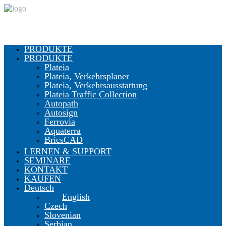
PRODUKTE
PRODUKTE
Plateia
Plateia, Verkehrsplaner
Plateia, Verkehrsausstattung
Plateia Traffic Collection
Autopath
Autosign
Ferrovia
Aquaterra
BricsCAD
LERNEN & SUPPORT
SEMINARE
KONTAKT
KAUFEN
Deutsch
English
Czech
Slovenian
Serbian