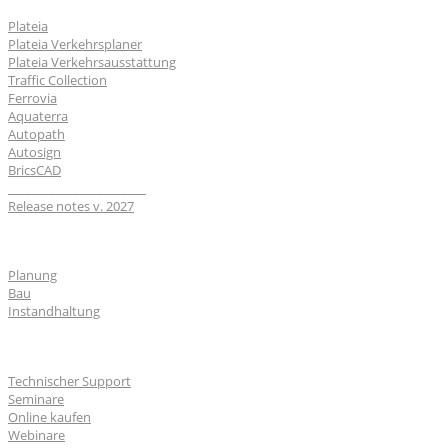
Plateia
Plateia Verkehrsplaner
Plateia Verkehrsausstattung
Traffic Collection
Ferrovia
Aquaterra
Autopath
Autosign
BricsCAD
_______________________
Release notes v. 2027
Branchen
Planung
Bau
Instandhaltung
Für Nutzer
Technischer Support
Seminare
Online kaufen
Webinare