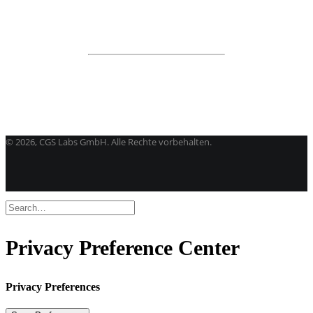
Alle programme
BricsCAD
| 2D-Entwurf und 3D-Modeling
Kostenlose Testversion
Softwarelizenz für Studenten
CGS Labs Software kaufen
©
2026, CGS Labs GmbH. Alle Rechte vorbehalten.
Privacy Preference Center
Privacy Preferences