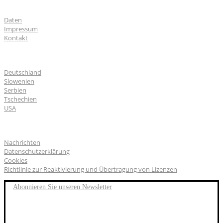
Über uns
Daten
Impressum
Kontakt
CGS Labs Standorte
Deutschland
Slowenien
Serbien
Tschechien
USA
Allgemeines
Nachrichten
Datenschutzerklärung
Cookies
Richtlinie zur Reaktivierung und Übertragung von Lizenzen
Abonnieren Sie unseren Newsletter
FACEBOOK
TWITTER
LINKEDIN