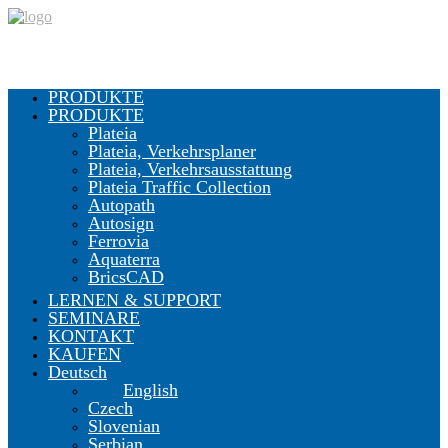
PRODUKTE
PRODUKTE
Plateia
Plateia, Verkehrsplaner
Plateia, Verkehrsausstattung
Plateia Traffic Collection
Autopath
Autosign
Ferrovia
Aquaterra
BricsCAD
LERNEN & SUPPORT
SEMINARE
KONTAKT
KAUFEN
Deutsch
English
Czech
Slovenian
Serbian