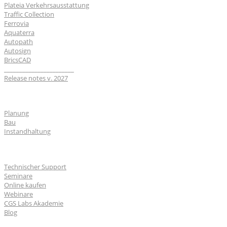
Plateia Verkehrsausstattung
Traffic Collection
Ferrovia
Aquaterra
Autopath
Autosign
BricsCAD
_______________________
Release notes v. 2027
Branchen
Planung
Bau
Instandhaltung
Für Nutzer
Technischer Support
Seminare
Online kaufen
Webinare
CGS Labs Akademie
Blog