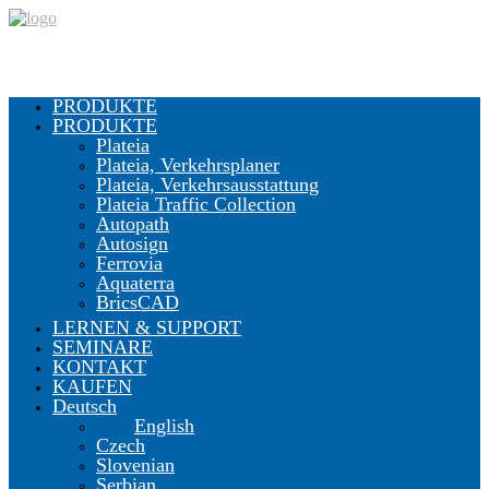
PRODUKTE
PRODUKTE
Plateia
Plateia, Verkehrsplaner
Plateia, Verkehrsausstattung
Plateia Traffic Collection
Autopath
Autosign
Ferrovia
Aquaterra
BricsCAD
LERNEN & SUPPORT
SEMINARE
KONTAKT
KAUFEN
Deutsch
English
Czech
Slovenian
Serbian