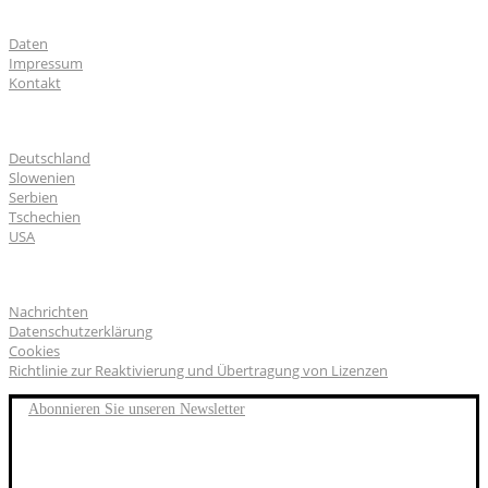
Über uns
Daten
Impressum
Kontakt
CGS Labs Standorte
Deutschland
Slowenien
Serbien
Tschechien
USA
Allgemeines
Nachrichten
Datenschutzerklärung
Cookies
Richtlinie zur Reaktivierung und Übertragung von Lizenzen
Abonnieren Sie unseren Newsletter
FACEBOOK
TWITTER
LINKEDIN