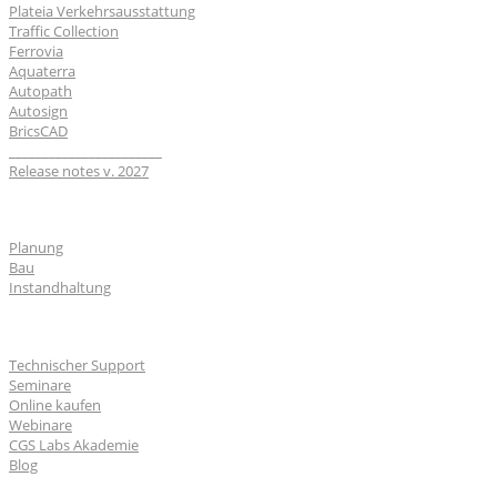
Plateia Verkehrsausstattung
Traffic Collection
Ferrovia
Aquaterra
Autopath
Autosign
BricsCAD
_______________________
Release notes v. 2027
Branchen
Planung
Bau
Instandhaltung
Für Nutzer
Technischer Support
Seminare
Online kaufen
Webinare
CGS Labs Akademie
Blog