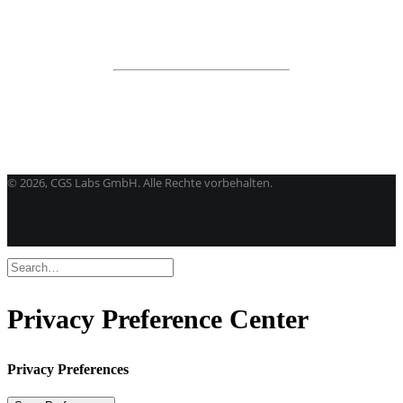
Alle programme
BricsCAD
| 2D-Entwurf und 3D-Modeling
Kostenlose Testversion
Softwarelizenz für Studenten
CGS Labs Software kaufen
©
2026, CGS Labs GmbH. Alle Rechte vorbehalten.
Privacy Preference Center
Privacy Preferences